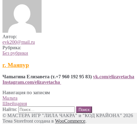
Автор:
evk200@mail.ru
Рубрика:
Без рубрики
г.
Маяпур
Чапыгина Елизавета (т.+7 960 192 95 83)
vk.com/elizavetacha
Instagram.com/elizavetacha
Навигация по записям
Мальта
Швейцария
Найти:
© МАСТЕРА ИГР "ЛИЛА ЧАКРА" и "КОД КРАЙОНА" 2026
Тема Storefront создана в
WooCommerce
.