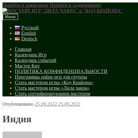
Перейти к навигации
Перейти к содержимому
Меню
Русский
English
Deutsch
Главная
Календарь Игр
Календарь событий
Мастер Кит
ПОЛИТИКА КОНФИДЕНЦИАЛЬНОСТИ
Программы online игр для группы
Стать мастером игры «Код Крайона»
Стать мастером игры «Лила чакра»
Стать сертифицирующим мастером
Опубликовано
25.09.2022
25.09.2022
Индия