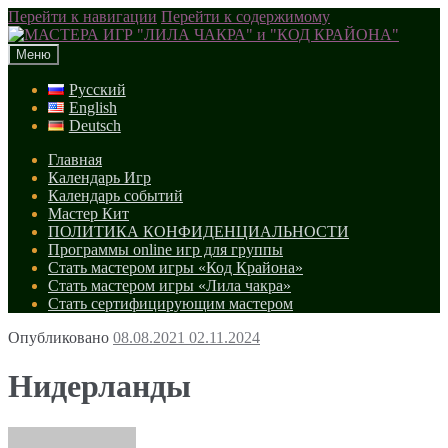
Перейти к навигации
Перейти к содержимому
Меню
Русский
English
Deutsch
Главная
Календарь Игр
Календарь событий
Мастер Кит
ПОЛИТИКА КОНФИДЕНЦИАЛЬНОСТИ
Программы online игр для группы
Стать мастером игры «Код Крайона»
Стать мастером игры «Лила чакра»
Стать сертифицирующим мастером
Опубликовано
08.08.2021
02.11.2024
Нидерланды