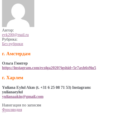
Автор:
evk200@mail.ru
Рубрика:
Без рубрики
г. Амстердам
Ольга Гюнтер
https://instagram.com/ecolga2020?igshid=5r7axh6s9iu5
г. Харлем
Yuliana Eylul Akın (t. ⁠+31 6 25 08 71 53) ⁠Instagram:
yulianaeylul
yulianaakin@gmail.com
Навигация по записям
Финляндия